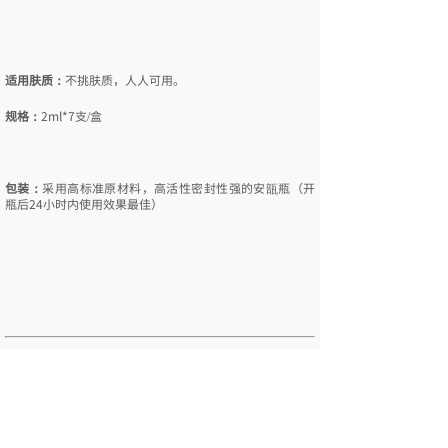
★★
★★
★★
安
全
性
★
功
效
这是一款使用雾化效果优质的喷雾，除了
适用肤质：
不挑肤质，人人可用。
微量成分以外，成分只有三个，以舒缓为
主的喷雾产品，特别关注皮肤美丽。
规格：
2ml*7支/盒
La'csoce研发荣誉出品。
本产品使用自然成分，
不挑肤质，人人可
适用 肤质
用。
包装：
采用高标准原材料，高活性密封性强的安瓿瓶（开
瓶后24小时内使用效果最佳）
120ml
净 含 量
¥235
/瓶
零 售 价