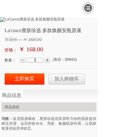
源于自然·生命之美
From the beauty of nature and life
La'csoce厘肤珍选 多肽焕颜安瓶原液
市场价：
￥
168.00
￥ 168.00
价格：
(
库存：
99993
)
数量：
立即购买
加入购物车
商品信息
商品描述
功效：
促进肌肤吸收，厘肤珍选优质原料为你的肌肤提供
鲜活所需，达到舒肤补水、亮肤、焕颜肌肤作用，让肌肤
La'csoce厘肤珍选 黑科技原活水喷雾
恢复初始亮净状态。
购物车
0
物品
CLOSE TO THE SKIN